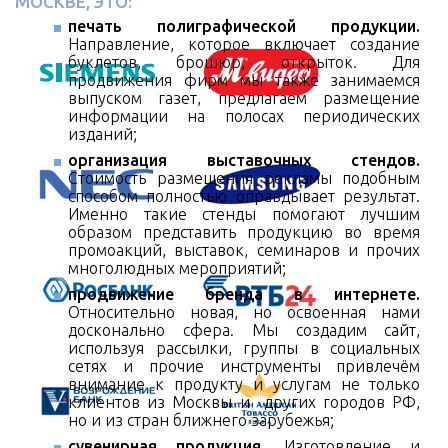
МОСКВЕ, ЭТО:
печать полиграфической продукции.
Направление, которое включает создание
буклетов, брошюр, открыток. Для
продвижения фирм мы также занимаемся
выпуском газет, предлагаем размещение
информации на полосах периодических
изданий;
организация выставочных стендов.
Стоимость размещения рекламы подобным
способом полностью оправдывает результат.
Именно такие стенды помогают лучшим
образом представить продукцию во время
промоакций, выставок, семинаров и прочих
многолюдных мероприятий;
продвижение бренда в интернете.
Относительно новая, но освоенная нами
досконально сфера. Мы создадим сайт,
используя рассылки, группы в социальных
сетях и прочие инструменты привлечём
внимание к продукту и услугам не только
клиентов из Москвы и других городов РФ,
но и из стран ближнего зарубежья;
сувенирная продукция.
Изготовление и