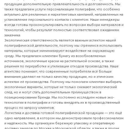
продукции дополнительную привлекательность и долговечность. Мы
также предлагаем услуги персонализации полиграфии, что особенно
актуально для рекламных и маркетинговых кампаний, направленных на
установление персонального контакта с клиентом. Наши менеджеры
всегда готовы проконсультировать по вопросам выбора материалов и
технологий, чтобы результат полностью соответствовал ожиданиям
заказчика.
Экологическая ответственность является важным аспектом нашей
полиграфической деятельности, поэтому мы стремимся использовать
материалы, которые минимизируют воздействие на окружающую
среду. Мы предлагаем клиентам бумагу из возобновляемых
источников, экологичные краски на растительной основе, а также
решения по переработке и утилизации отходов производства. Наше
агентство понимает, что современные потребители всё больше
внимания уделяют не только качеству продукции, но и этическим
аспектам её производства. Поэтому мы помогаем клиентам выбирать
экологичные варианты, которые не только снижают экологический
след, но и могут стать дополнительным преимуществом в
позиционировании бренда. Мы постоянно исследуем новые эко-
технологии в полиграфии и готовы внедрять их в производственный
процесс по запросу клиентов.
Логистика и доставка готовой полиграфической продукции — это ещё
одно направление, в котором мы демонстрировали профессионализм
и надёжность. Мы организуем бережную упаковку и оперативную
доставку заказов по Москве и Московской области, а также в другие