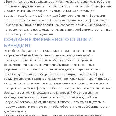
эффект. Поэтому наши дизайнеры и технические специалисты работают
в тесном сотрудничестве, обеспечивая гармоничное сочетание формы
и содержания. Мы уделяем внимание не только визуальной
составляющей, но и юзабилити, удобству восприятия информации,
соответствию техническим требованиям различных платформ. Такой
комплексный подход позволяет нам создавать рекламные продукты,
которые не только привлекают внимание, но и эффективно выполняют
свои коммуникативные функции.
СОЗДАНИЕ ФИРМЕННОГО СТИЛЯ И
БРЕНДИНГ
Разработка фирменного стиля является одним из ключевых
направлений нашей деятельности, поскольку узнаваемый и
последовательный визуальный образ играет crucial роль в
формировании имиджа компании. Мы подходим к созданию
фирменного стиля как к комплексной задаче, которая включает
разработку логотипа, выбор цветовой палитры, подбор шрифтов,
создание системы графических элементов. Наши дизайнеры учитывают
не только эстетические предпочтения клиента, но и психологическое
восприятие цветов и форм, особенности отрасли и позиционирование
бренда на рынке. Мы создаём стиль, который будет органично
выглядеть на всех носителях: от визиток и бланков до сайта и
наружной рекламы. Каждый элемент фирменного стиля тщательно
продумывается и тестируется, чтобы обеспечить его эффективность и
долговечность.
Брендинг в нашем понимании — это не просто создание красивой