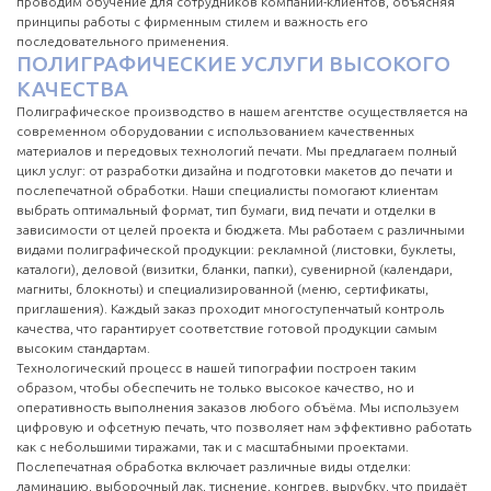
проводим обучение для сотрудников компаний-клиентов, объясняя
принципы работы с фирменным стилем и важность его
последовательного применения.
ПОЛИГРАФИЧЕСКИЕ УСЛУГИ ВЫСОКОГО
КАЧЕСТВА
Полиграфическое производство в нашем агентстве осуществляется на
современном оборудовании с использованием качественных
материалов и передовых технологий печати. Мы предлагаем полный
цикл услуг: от разработки дизайна и подготовки макетов до печати и
послепечатной обработки. Наши специалисты помогают клиентам
выбрать оптимальный формат, тип бумаги, вид печати и отделки в
зависимости от целей проекта и бюджета. Мы работаем с различными
видами полиграфической продукции: рекламной (листовки, буклеты,
каталоги), деловой (визитки, бланки, папки), сувенирной (календари,
магниты, блокноты) и специализированной (меню, сертификаты,
приглашения). Каждый заказ проходит многоступенчатый контроль
качества, что гарантирует соответствие готовой продукции самым
высоким стандартам.
Технологический процесс в нашей типографии построен таким
образом, чтобы обеспечить не только высокое качество, но и
оперативность выполнения заказов любого объёма. Мы используем
цифровую и офсетную печать, что позволяет нам эффективно работать
как с небольшими тиражами, так и с масштабными проектами.
Послепечатная обработка включает различные виды отделки:
ламинацию, выборочный лак, тиснение, конгрев, вырубку, что придаёт