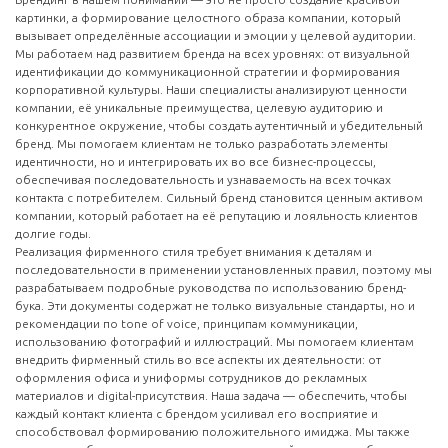
картинки, а формирование целостного образа компании, который
вызывает определённые ассоциации и эмоции у целевой аудитории.
Мы работаем над развитием бренда на всех уровнях: от визуальной
идентификации до коммуникационной стратегии и формирования
корпоративной культуры. Наши специалисты анализируют ценности
компании, её уникальные преимущества, целевую аудиторию и
конкурентное окружение, чтобы создать аутентичный и убедительный
бренд. Мы помогаем клиентам не только разработать элементы
идентичности, но и интегрировать их во все бизнес-процессы,
обеспечивая последовательность и узнаваемость на всех точках
контакта с потребителем. Сильный бренд становится ценным активом
компании, который работает на её репутацию и лояльность клиентов
долгие годы.
Реализация фирменного стиля требует внимания к деталям и
последовательности в применении установленных правил, поэтому мы
разрабатываем подробные руководства по использованию бренд-
бука. Эти документы содержат не только визуальные стандарты, но и
рекомендации по tone of voice, принципам коммуникации,
использованию фотографий и иллюстраций. Мы помогаем клиентам
внедрить фирменный стиль во все аспекты их деятельности: от
оформления офиса и униформы сотрудников до рекламных
материалов и digital-присутствия. Наша задача — обеспечить, чтобы
каждый контакт клиента с брендом усиливал его восприятие и
способствовал формированию положительного имиджа. Мы также