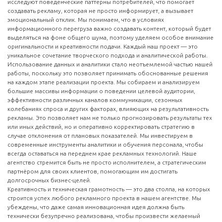
исследуют поведенческие паттерны потребителей, что помогает
создавать рекламу, которая не просто информирует, а вызывает
эмоциональный отклик. Мы понимаем, что в условиях
информационного перегруза важно создавать контент, который будет
выделяться на фоне общего шума, поэтому уделяем особое внимание
оригинальности и креативности подачи. Каждый наш проект — это
уникальное сочетание творческого подхода и аналитической работы.
Использование данных и аналитики стало неотъемлемой частью нашей
работы, поскольку это позволяет принимать обоснованные решения
на каждом этапе реализации проекта. Мы собираем и анализируем
большие массивы информации о поведении целевой аудитории,
эффективности различных каналов коммуникации, сезонных
колебаниях спроса и других факторах, влияющих на результативность
рекламы. Это позволяет нам не только прогнозировать результаты тех
или иных действий, но и оперативно корректировать стратегию в
случае отклонения от плановых показателей. Мы инвестируем в
современные инструменты аналитики и обучения персонала, чтобы
всегда оставаться на переднем крае рекламных технологий. Наше
агентство стремится быть не просто исполнителем, а стратегическим
партнёром для своих клиентов, помогающим им достигать
долгосрочных бизнес-целей.
Креативность и техническая грамотность — это два столпа, на которых
строится успех любого рекламного проекта в нашем агентстве. Мы
убеждены, что даже самая инновационная идея должна быть
технически безупречно реализована, чтобы произвести желаемый