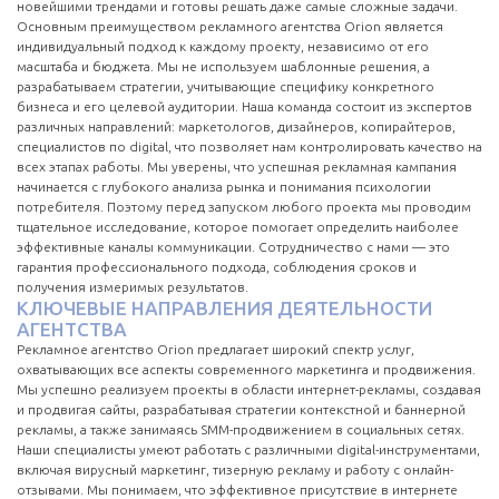
новейшими трендами и готовы решать даже самые сложные задачи.
Основным преимуществом рекламного агентства Orion является
индивидуальный подход к каждому проекту, независимо от его
масштаба и бюджета. Мы не используем шаблонные решения, а
разрабатываем стратегии, учитывающие специфику конкретного
бизнеса и его целевой аудитории. Наша команда состоит из экспертов
различных направлений: маркетологов, дизайнеров, копирайтеров,
специалистов по digital, что позволяет нам контролировать качество на
всех этапах работы. Мы уверены, что успешная рекламная кампания
начинается с глубокого анализа рынка и понимания психологии
потребителя. Поэтому перед запуском любого проекта мы проводим
тщательное исследование, которое помогает определить наиболее
эффективные каналы коммуникации. Сотрудничество с нами — это
гарантия профессионального подхода, соблюдения сроков и
получения измеримых результатов.
КЛЮЧЕВЫЕ НАПРАВЛЕНИЯ ДЕЯТЕЛЬНОСТИ
АГЕНТСТВА
Рекламное агентство Orion предлагает широкий спектр услуг,
охватывающих все аспекты современного маркетинга и продвижения.
Мы успешно реализуем проекты в области интернет-рекламы, создавая
и продвигая сайты, разрабатывая стратегии контекстной и баннерной
рекламы, а также занимаясь SMM-продвижением в социальных сетях.
Наши специалисты умеют работать с различными digital-инструментами,
включая вирусный маркетинг, тизерную рекламу и работу с онлайн-
отзывами. Мы понимаем, что эффективное присутствие в интернете