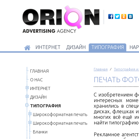
ИНТЕРНЕТ
ДИЗАЙН
ТИПОГРАФИЯ
НАР
Главная
⁄
Типография и
ГЛАВНАЯ
ПЕЧАТЬ ФОТ
О НАС
ИНТЕРНЕТ
С изобретением ф
ДИЗАЙН
интересных моме
хранились в спец
ТИПОГРАФИЯ
дисках, флешках и
Широкоформатная печать
многих всё ещё и
найти типографию,
Широкоформатная печать
Бланки
Рекламное агентст