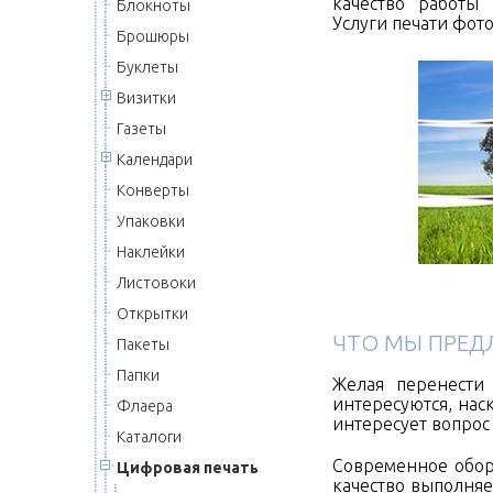
качество работы 
Блокноты
Услуги печати фот
Брошюры
Буклеты
Визитки
Газеты
Календари
Конверты
Упаковки
Наклейки
Листовоки
Открытки
ЧТО МЫ ПРЕД
Пакеты
Папки
Желая перенести
интересуются, нас
Флаера
интересует вопрос
Каталоги
Современное обор
Цифровая печать
качество выполня