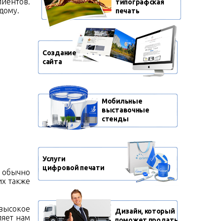
иентов.
типографская
дому.
печать
Создание
сайта
Мобильные
выставочные
стенды
Услуги
цифровой печати
 обычно
их также
высокое
Дизайн, который
ляет нам
поможет продать