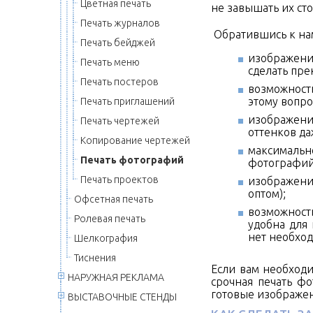
Цветная печать
не завышать их ст
Печать журналов
Обратившись к нам
Печать бейджей
изображени
Печать меню
сделать пре
Печать постеров
возможност
этому вопро
Печать приглашений
изображени
Печать чертежей
оттенков да
Копирование чертежей
максималь
Печать фотографий
фотографий
Печать проектов
изображени
оптом);
Офсетная печать
возможность
Ролевая печать
удобна для 
нет необход
Шелкография
Тиснения
Если вам необходи
НАРУЖНАЯ РЕКЛАМА
срочная печать фо
готовые изображен
ВЫСТАВОЧНЫЕ СТЕНДЫ