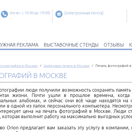
(пн-вс: c 10:00 до 19:00)
(электронная почта)
УЖНАЯ РЕКЛАМА
ВЫСТАВОЧНЫЕ СТЕНДЫ
ОТЗЫВЫ
 полиграфия в Москве
⁄
Цифровая печать в Москве
⁄ Печать фотографий в
ОГРАФИЙ В МОСКВЕ
отографии люди получили возможность сохранять память
нтах жизни. Почти ушли в прошлое времена, когда
иальных альбомах, и сейчас они всё чаще находятся на
ли в одной из папок персонального компьютера. Несмотря
нтересует цена на печать фотографий в Москве. Люди с
 которая выполнит работу на максимально выгодных усло
во Orion предлагает вам заказать эту услугу в компании,