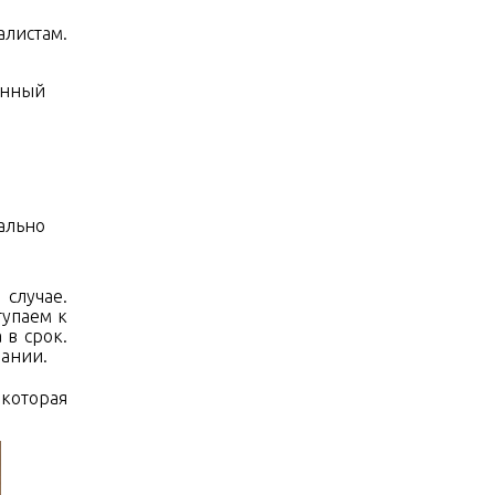
алистам.
онный
ально
 случае.
тупаем к
 в срок.
пании.
 которая