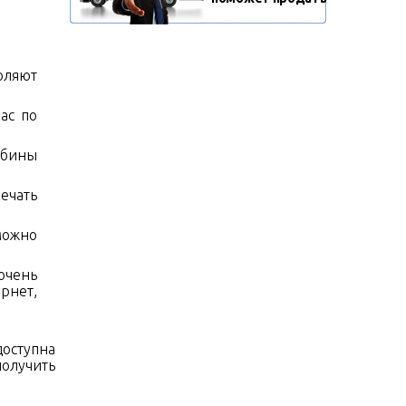
оляют
ас по
убины
ечать
можно
 очень
рнет,
доступна
получить