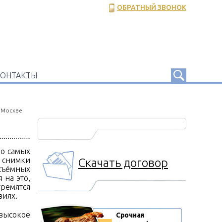
ОБРАТНЫЙ ЗВОНОК
КОНТАКТЫ
 Москве
 о самых
 снимки
Скачать договор
 съёмных
 на это,
тремятся
виях.
 высокое
Срочная