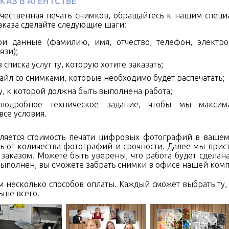
КАЗ В АГЕНТСТВЕ
чественная печать снимков, обращайтесь к нашим специ
каза сделайте следующие шаги:
ои данные (фамилию, имя, отчество, телефон, электр
язи);
 списка услуг ту, которую хотите заказать;
айл со снимками, которые необходимо будет распечатать;
у, к которой должна быть выполнена работа;
подробное техническое задание, чтобы мы максим
се условия.
сляется стоимость печати цифровых фотографий в вашем
ь от количества фотографий и срочности. Далее мы прис
заказом. Можете быть уверены, что работа будет сделана
 выполнен, вы сможете забрать снимки в офисе нашей ком
 несколько способов оплаты. Каждый сможет выбрать ту,
ьше всего.